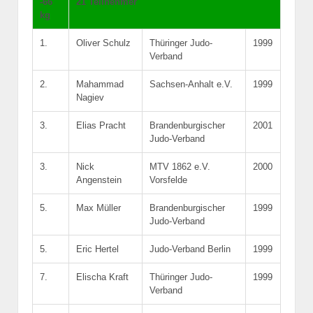
-66
21 Teilnehmer
kg
1.
Oliver Schulz
Thüringer Judo-
1999
Verband
2.
Mahammad
Sachsen-Anhalt e.V.
1999
Nagiev
3.
Elias Pracht
Brandenburgischer
2001
Judo-Verband
3.
Nick
MTV 1862 e.V.
2000
Angenstein
Vorsfelde
5.
Max Müller
Brandenburgischer
1999
Judo-Verband
5.
Eric Hertel
Judo-Verband Berlin
1999
7.
Elischa Kraft
Thüringer Judo-
1999
Verband