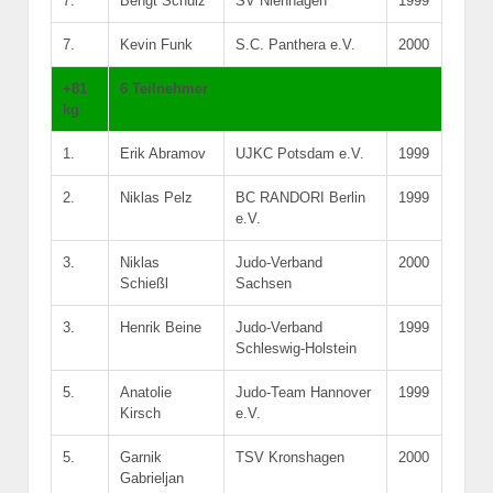
7.
Bengt Schulz
SV Nienhagen
1999
7.
Kevin Funk
S.C. Panthera e.V.
2000
+81
6 Teilnehmer
kg
1.
Erik Abramov
UJKC Potsdam e.V.
1999
2.
Niklas Pelz
BC RANDORI Berlin
1999
e.V.
3.
Niklas
Judo-Verband
2000
Schießl
Sachsen
3.
Henrik Beine
Judo-Verband
1999
Schleswig-Holstein
5.
Anatolie
Judo-Team Hannover
1999
Kirsch
e.V.
5.
Garnik
TSV Kronshagen
2000
Gabrieljan