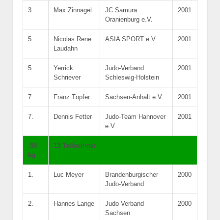
3.
Max Zinnagel
JC Samura
2001
Oranienburg e.V.
5.
Nicolas Rene
ASIA SPORT e.V.
2001
Laudahn
5.
Yerrick
Judo-Verband
2001
Schriever
Schleswig-Holstein
7.
Franz Töpfer
Sachsen-Anhalt e.V.
2001
7.
Dennis Fetter
Judo-Team Hannover
2001
e.V.
-50
13 Teilnehmer
kg
1.
Luc Meyer
Brandenburgischer
2000
Judo-Verband
2.
Hannes Lange
Judo-Verband
2000
Sachsen