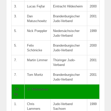
3.
Lucas Fejfar
Eintracht Hildesheim
2000
3.
Dan
Brandenburgischer
2001
Matuschowitz
Judo-Verband
5.
Nick Poeppler
Niedersächsischer
1999
Judo-Verband
5.
Felix
Brandenburgischer
2000
Schönicke
Judo-Verband
7.
Martin Limmer
Thüringer Judo-
2001
Verband
7.
Tom Moritz
Brandenburgischer
2001
Judo-Verband
-55
17 Teilnehmer
kg
1.
Chris
Judo-Verband
1999
Lammers
Sachsen