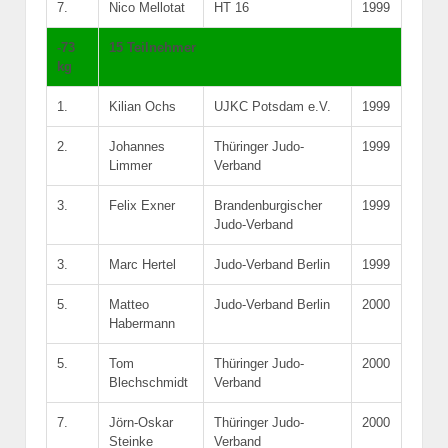
7.
Nico Mellotat
HT 16
1999
-73
15 Teilnehmer
kg
1.
Kilian Ochs
UJKC Potsdam e.V.
1999
2.
Johannes
Thüringer Judo-
1999
Limmer
Verband
3.
Felix Exner
Brandenburgischer
1999
Judo-Verband
3.
Marc Hertel
Judo-Verband Berlin
1999
5.
Matteo
Judo-Verband Berlin
2000
Habermann
5.
Tom
Thüringer Judo-
2000
Blechschmidt
Verband
7.
Jörn-Oskar
Thüringer Judo-
2000
Steinke
Verband