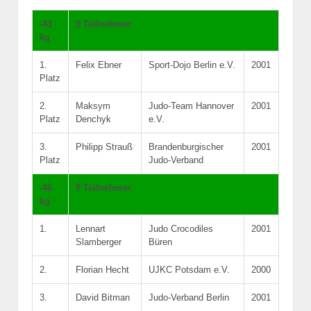
-43
9 Teilnehmer
kg
1.
Felix Ebner
Sport-Dojo Berlin e.V.
2001
Platz
2.
Maksym
Judo-Team Hannover
2001
Platz
Denchyk
e.V.
3.
Philipp Strauß
Brandenburgischer
2001
Platz
Judo-Verband
-46
9 Teilnehmer
kg
1.
Lennart
Judo Crocodiles
2001
Slamberger
Büren
2.
Florian Hecht
UJKC Potsdam e.V.
2000
3.
David Bitman
Judo-Verband Berlin
2001