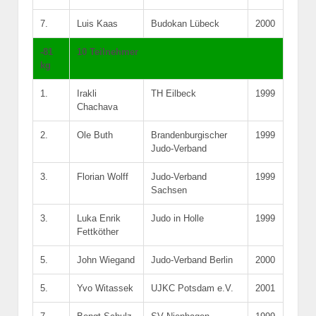
7.
Luis Kaas
Budokan Lübeck
2000
-81
10 Teilnehmer
kg
1.
Irakli
TH Eilbeck
1999
Chachava
2.
Ole Buth
Brandenburgischer
1999
Judo-Verband
3.
Florian Wolff
Judo-Verband
1999
Sachsen
3.
Luka Enrik
Judo in Holle
1999
Fettköther
5.
John Wiegand
Judo-Verband Berlin
2000
5.
Yvo Witassek
UJKC Potsdam e.V.
2001