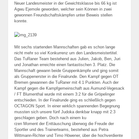
Neuer Landesmeister in der Gewichtsklasse bis 66 kg ist
Agwu Ejemole geworden, welcher sein Können in zwei
gewonnen Freundschaftskämpfen unter Beweis stellen
konnte.
Mit sechs startenden Mannschaften gab es schon lange
nicht mehr so viel Konkurrenz um den Landesmeistertitel.
Das TuRaner Team bestehend aus Julien, Jakob, Ben, Juri
und Jonathan erreichte einen fantastischen 3. Platz. Die
Mannschaft gewann beide Gruppenkämpfe und ging somit
als Gruppenerster in die Finalrunde. Den Kampf gegen OT
Bremen gewannen die TuRaner mit 4:1 Punkten. Auch der
Kampf gegen die Kampfgemeinschaft aus Aumund-Vegesack
/ FT Blumenthal wurde mit einem 3:2 für die Gröpelinger
entschieden. In der Finalrunde ging es schließlich gegen
OCTAGON Sport. In einer wirklich spannenden Begegnung
mussten sich unsere fünf Judoka denkbar knapp mit 2:3
geschlagen geben. Doch nach einem ku
rzen Moment der Enttäuschung überwog die Freude der
Sportler und des Trainerteams, bestehend aus Petra
Wittmann-Richter und Timo Höwener, über die hochverdiente