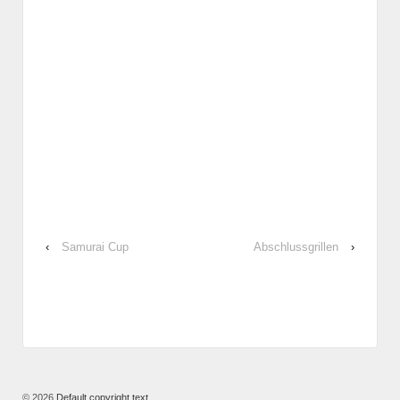
‹
Samurai Cup
Abschlussgrillen
›
© 2026
Default copyright text