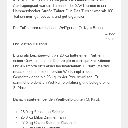
Am 26.11.2017 fand das Vegesacker Gürtelturnier statt.
Austragungsort war die Turnhalle der SAV-Bremen in der
Hammersbecker Straße/Fährer Flur. Das Turnier war mit 100
Teilnehmern gut besucht und gut organisiert.
Für TuR­a starte
ten bei den Weißgurten (9. Kyu) Bruno
Grepp
maier
und Matteo Balandis.
Bruno als Leichtgewicht bis 20 kg hatte einen Partner in
seiner Gewichtsklasse. Dort zeigte er sein ganzes Können
und erkämpfte sich einen hochverdienten 1. Platz. Matteo
musste sich in seinem ersten Wettkampf in der
Gewichtsklasse bis 26 kg im 4er-Pool beweisen. Er
sammelte ordentlich Wettkampferfahrung und belegte einen
3. Platz.
Danach starteten bei den Weiß-gelb-Gurten (8. Kyu):
26,0 kg Sebastian Schmidt
26,0 kg Milos Zimmermann
27,0 kg Chiara-Summer Klautzsch