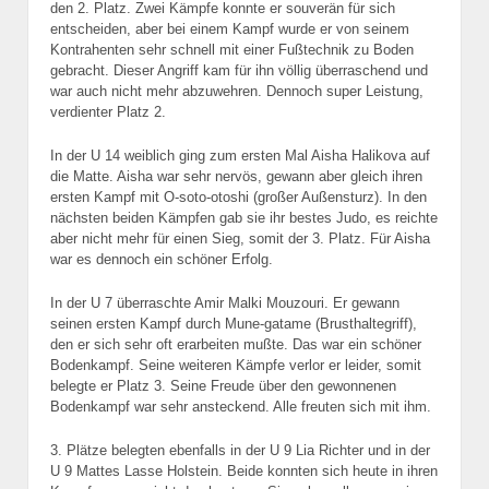
den 2. Platz. Zwei Kämpfe konnte er souverän für sich
entscheiden, aber bei einem Kampf wurde er von seinem
Kontrahenten sehr schnell mit einer Fußtechnik zu Boden
gebracht. Dieser Angriff kam für ihn völlig überraschend und
war auch nicht mehr abzuwehren. Dennoch super Leistung,
verdienter Platz 2.
In der U 14 weiblich ging zum ersten Mal Aisha Halikova auf
die Matte. Aisha war sehr nervös, gewann aber gleich ihren
ersten Kampf mit O-soto-otoshi (großer Außensturz). In den
nächsten beiden Kämpfen gab sie ihr bestes Judo, es reichte
aber nicht mehr für einen Sieg, somit der 3. Platz. Für Aisha
war es dennoch ein schöner Erfolg.
In der U 7 überraschte Amir Malki Mouzouri. Er gewann
seinen ersten Kampf durch Mune-gatame (Brusthaltegriff),
den er sich sehr oft erarbeiten mußte. Das war ein schöner
Bodenkampf. Seine weiteren Kämpfe verlor er leider, somit
belegte er Platz 3.
Seine Freude über den gewonnenen
Bodenkampf war sehr ansteckend. Alle freuten sich mit ihm.
3. Plätze belegten ebenfalls in der U 9 Lia Richter und in der
U 9 Mattes Lasse Holstein. Beide konnten sich heute in ihren