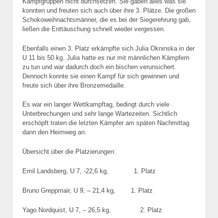
Kampfgruppen nicht durchsetzen. Sie gaben alles was sie
konnten und freuten sich auch über ihre 3. Plätze. Die großen
Schokoweihnachtsmänner, die es bei der Siegerehrung gab,
ließen die Enttäuschung schnell wieder vergessen.
Ebenfalls einen 3. Platz erkämpfte sich Julia Okninska in der
U 11 bis 50 kg. Julia hatte es nur mit männlichen Kämpfern
zu tun und war dadurch doch ein bischen verun
sichert.
Dennoch konnte sie einen Kampf für sich gewinnen und
freute sich über ihre Bronzemedaille.
Es war ein langer Wettkampftag, bedingt durch viele
Unterbrechungen und sehr lange Wartezeiten. Sichtlich
erschöpft traten die letzten Kämpfer am späten Nachmittag
dann den Heimweg an.
Übersicht über die Platzierungen:
Emil Landsberg, U 7, -22,6 kg, 1. Platz
Bruno Greppmair, U 9, – 21,4 kg, 1. Platz
Yago Nordquist, U 7, – 26,5 kg, 2. Platz