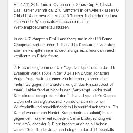
Am 17.11.2018 fand in Oyten der 5. Xmas-Cup 2018 statt.
Das Turnier war mit ca.
270 Kämpfern in den Altersklassen U
7 bis U 14 gut besucht. Auch 10 Turaner
Judoka hatten Lust,
sich vor der Weihnachtszeit noch einmal ins
Wettkampfgetümmel zu stürzen.
In der U 7 kämpften Emil Landsberg und in der U 9 Bruno
Greppmair hart um
ihren 1. Platz. Die Konkurrenz war stark,
aber sie kämpften sehr abwechslungsreich, was dann auch
verdient zum Erfolg führte.
2. Plätze belegten in der U 7 Yago Nordquist und in der U 9
Lysander Varga sowie in der U 14 sein Bruder Jonathan
Varga. Yago hatte nur einen Konkurrenten, konnte aber
mehrmals gegen ihn antreten, es galt das Prinzip „Best of
three“. Leider fand
er nicht in den Wettkampf, verlor zwei
Kämpfe und belegte damit den 2. Platz. Lysander`s Gegner
waren sehr „bissig“; zweimal konnte er sich mit einer
Wurftechnik und anschließendem Haltegriff durchsetzen. Ein
Kampf wurde durch Hantei (Kampfrichterentscheid) leider
gegen den Turaner entschieden. Seine Enttäuschung war
sehr groß, aber der 2. Platz brachte auch sein Lächeln
wieder. Sein Bruder Jonathan belegte in der U 14 ebenfalls