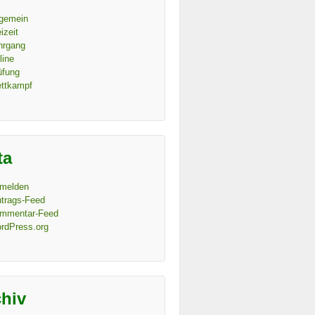
lgemein
izeit
hrgang
line
üfung
ttkampf
ta
melden
ntrags-Feed
mmentar-Feed
rdPress.org
chiv