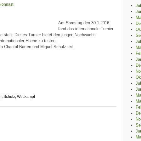
Nonnast
Ju
Ju
Mä
Am Samstag den 30.1.2016
De
fand das internationale Turnier
Ok
e statt. Dieses Turnier bietet den jungen Nachwuchs-
Se
nternationaler Ebene zu testen.
Ju
 Chantal Barten und Miguel Schulz teil.
Mä
Fe
Ja
De
No
Ok
Ju
Ju
Ma
l
,
Schulz
,
Wettkampf
Mä
Fe
De
No
Se
Ju
Ma