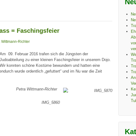
Neu
Ne
Ne
Tr
pass = Faschingsfeier
Eh
Ab
a Wittmann-Richter
vo
ver
Am 09. Februar 2016 trafen sich die Jüngsten der
We
Judoabteilung zu einer kleinen Faschingsfeier in unserem Dojo.
Tr
Wir konnten schöne Kostüme bewundern und hatten eine
Tr
durch wurde ordentlich „gefuttert“ und im Nu war die Zeit
Tra
An
Ve
Ke
Pe
tra
Wittma
nn-
R
ichter
Ju
Tu
Ka