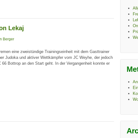
Al
Fre
Le
On
on Lekaj
Pr
We
n Berger
emen eine zweistündige Trainingseinheit mit dem Gasttrainer
rener Judoka und aktiver Wettkämpfer vom JC Weyhe, der jedoch
C 66 Bottrop an den Start geht. In der Vergangenheit konnte er
Me
An
Ei
Ko
Wo
Ar