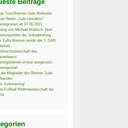
este Beiträge
ue Tura-Bremen-Judo Webseite
uer Reiter „Judo Interaktiv“
ainingsstart ab 07.06.2021
rung von Michael Buhlrich. Dem
teilungsleiter der Judoabteilung
n TuRa Bremen wurde der 3. DAN
liehen.
ihnachtsbotschaft des
ainerteams
ainingsbetrieb erneut ausgesetzt
iningsstart
 die Mitglieder des Bremer Judo-
rbandes
in Judotraining!
do-Fußball Weltmeisterschaft bei
Ra
tegorien