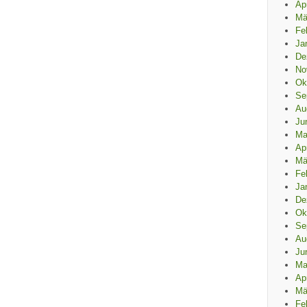
Ap
Mä
Fe
Ja
De
No
Ok
Se
Au
Ju
Ma
Ap
Mä
Fe
Ja
De
Ok
Se
Au
Ju
Ma
Ap
Mä
Fe