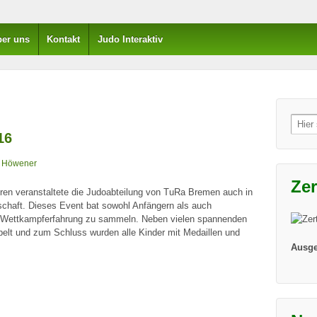
er uns
Kontakt
Judo Interaktiv
Such
nach:
16
 Höwener
Zer
en veranstaltete die Judoabteilung von TuRa Bremen auch in
schaft. Dieses Event bat sowohl Anfängern als auch
it Wettkampferfahrung zu sammeln. Neben vielen spannenden
belt und zum Schluss wurden alle Kinder mit Medaillen und
Ausge