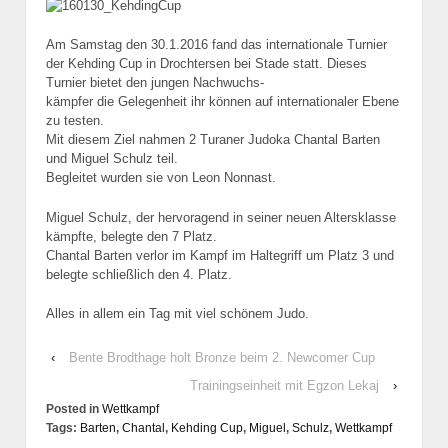
Am Samstag den 30.1.2016 fand das internationale Turnier
der Kehding Cup in Drochtersen bei Stade statt. Dieses
Turnier bietet den jungen Nachwuchs-
kämpfer die Gelegenheit ihr können auf internationaler Ebene
zu testen.
Mit diesem Ziel nahmen 2 Turaner Judoka Chantal Barten
und Miguel Schulz teil.
Begleitet wurden sie von Leon Nonnast.
Miguel Schulz, der hervoragend in seiner neuen Altersklasse
kämpfte, belegte den 7 Platz.
Chantal Barten verlor im Kampf im Haltegriff um Platz 3 und
belegte schließlich den 4. Platz.
Alles in allem ein Tag mit viel schönem Judo.
‹
Bente Brodthage holt Bronze beim 2. Newcomer Cup
Trainingseinheit mit Egzon Lekaj
›
Posted in
Wettkampf
Tags:
Barten
,
Chantal
,
Kehding Cup
,
Miguel
,
Schulz
,
Wettkampf